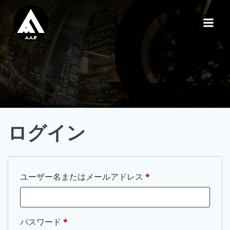
コ
ン
テ
ン
ツ
へ
ス
キ
ッ
プ
ログイン
必
ユーザー名またはメールアドレス
*
須
必
パスワード
*